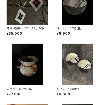
螺鈿・鼈甲イヤリング（小西寧
錫 小皿 B（伴哲生）
子）
¥35,000
¥6,600
自然釉小壷（辻村唯）
錫 小皿 A（伴哲生）
¥77,000
¥6,600