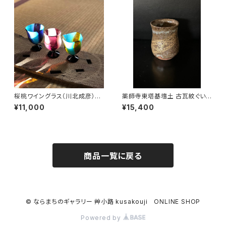
桜桃ワイングラス（川北成彦）ピ
薬師寺東塔基壇土 古瓦紋ぐい
ンクのみ在庫あり
呑み（尾西宏紀）
¥11,000
¥15,400
商品一覧に戻る
© ならまちのギャラリー 艸小路 kusakouji ONLINE SHOP
Powered by