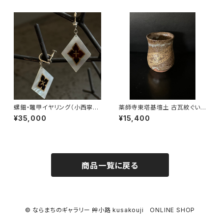
螺鈿・鼈甲イヤリング（小西寧
薬師寺東塔基壇土 古瓦紋ぐい
子）
呑み（尾西宏紀）
¥35,000
¥15,400
商品一覧に戻る
© ならまちのギャラリー 艸小路 kusakouji ONLINE SHOP