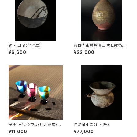
錫 小皿 B（伴哲生）
薬師寺東塔基壇土 古瓦紋徳利
（尾西宏紀）
¥6,600
¥22,000
桜桃ワイングラス（川北成彦）ピ
自然釉小壷（辻村唯）
ンクのみ在庫あり
¥11,000
¥77,000