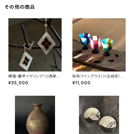
その他の商品
螺鈿・鼈甲イヤリング（小西寧
桜桃ワイングラス（川北成彦）ピ
子）
ンクのみ在庫あり
¥35,000
¥11,000