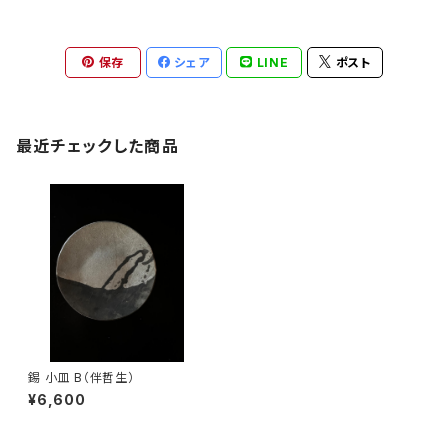
保存
シェア
LINE
ポスト
最近チェックした商品
錫 小皿 B（伴哲生）
¥6,600