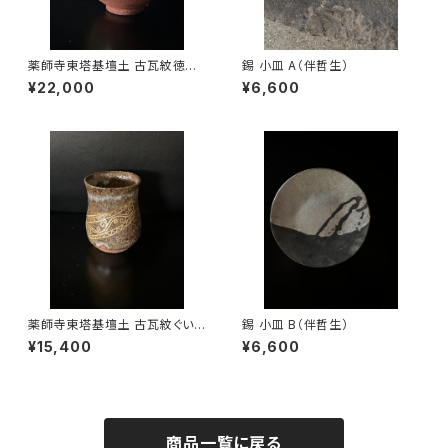
薬師寺東塔基壇土 古瓦紋徳利
錫 小皿 A（伴哲生）
（尾西宏紀）
¥22,000
¥6,600
薬師寺東塔基壇土 古瓦紋ぐい
錫 小皿 B（伴哲生）
呑み（尾西宏紀）
¥15,400
¥6,600
商品一覧に戻る