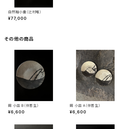
自然釉小壷（辻村唯）
¥77,000
その他の商品
錫 小皿 B（伴哲生）
錫 小皿 A（伴哲生）
¥6,600
¥6,600