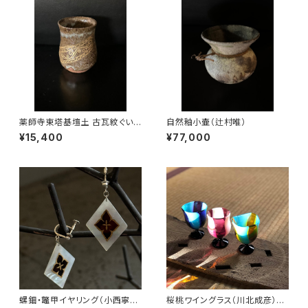
薬師寺東塔基壇土 古瓦紋ぐい
自然釉小壷（辻村唯）
呑み（尾西宏紀）
¥15,400
¥77,000
螺鈿・鼈甲イヤリング（小西寧
桜桃ワイングラス（川北成彦）ピ